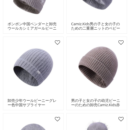
ポンポン中国ベンダーと卸売
Camiz.kids男の子と女の子の
ウールカシミアガールビーニ
ための二重層ニットのベビー
ー
ウィンターハット幼児ビーニ
ー
卸売少年ウールビーニーグレ
男の子と女の子の幼児ビーニ
ー色中国サプライヤー
ーのための卸売Camiz.kids赤
ちゃん冬の帽子ニット