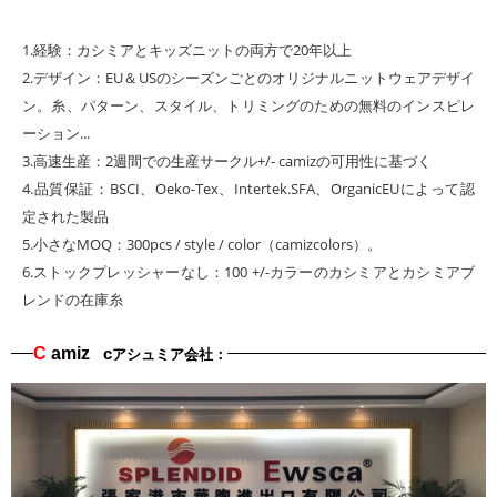
1.経験：カシミアとキッズニットの両方で20年以上
2.デザイン：EU＆USのシーズンごとのオリジナルニットウェアデザイ
ン。糸、パターン、スタイル、トリミングのための無料のインスピレ
ーション...
3.高速生産：2週間での生産サークル+/- camizの可用性に基づく
4.品質保証：BSCI、Oeko-Tex、Intertek.SFA、OrganicEUによって認
定された製品
5.小さなMOQ：300pcs / style / color（camizcolors）。
6.ストックプレッシャーなし：100 +/-カラーのカシミアとカシミアブ
レンドの在庫糸
C
amiz
c
アシュミア会社：