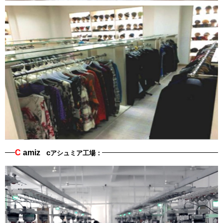
C
amiz
c
アシュミア工場：