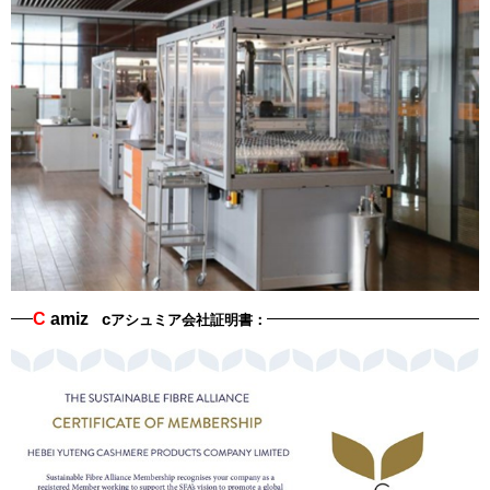
C
amiz
c
アシュミア会社証明書：