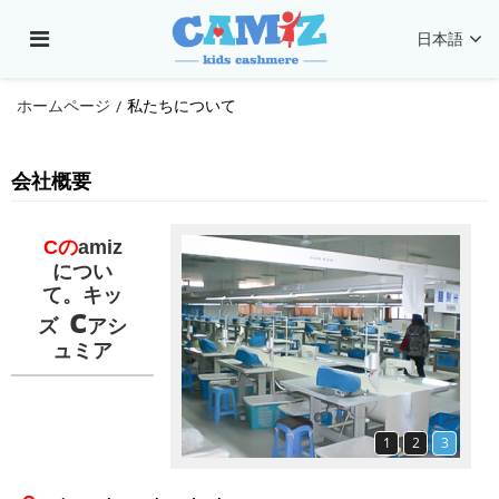
日本語
ホームページ
私たちについて
/
会社概要
Cの
amiz
につい
て
。キッ
c
ズ
アシ
ュミア
1
2
3