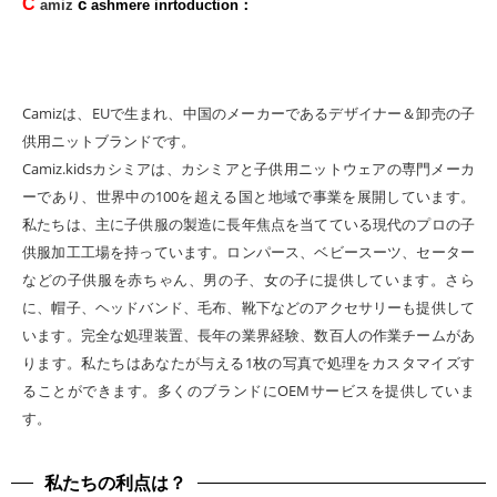
C
c
amiz
ashmere inrtoduction：
Camizは、EUで生まれ、中国のメーカーであるデザイナー＆卸売の子
供用ニットブランドです。
Camiz.kidsカシミアは、カシミアと子供用ニットウェアの専門メーカ
ーであり、世界中の100を超える国と地域で事業を展開しています。
私たちは、主に子供服の製造に長年焦点を当てている現代のプロの子
供服加工工場を持っています。ロンパース、ベビースーツ、セーター
などの子供服を赤ちゃん、男の子、女の子に提供しています。さら
に、帽子、ヘッドバンド、毛布、靴下などのアクセサリーも提供して
います。完全な処理装置、長年の業界経験、数百人の作業チームがあ
ります。私たちはあなたが与える1枚の写真で処理をカスタマイズす
ることができます。多くのブランドにOEMサービスを提供していま
す。
私たちの利点は？